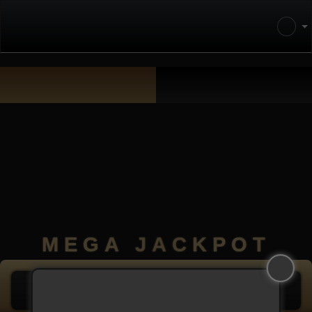
0
0
0
0
HR
JAM
MEN
DTK
Previous
Next
Masuk
Daftar
SPORT
SLOTS
TOGEL
Live Casino
E-GAMES
Promosi
Hasil Keluaran
MEGA JACKPOT
X
DILARANG BERMAIN MENGGUNAKAN IP DILUAR
INDONESIA, HANYA BERLAKU UNTUK IP
IDR
142772995
INDONESIA.