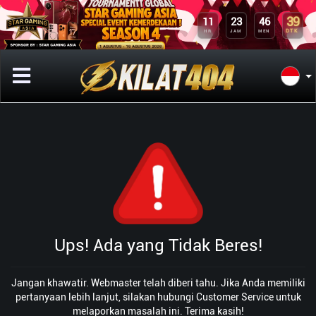
39
11
23
46
DTK
HR
JAM
MEN
Ups! Ada yang Tidak Beres!
Jangan khawatir. Webmaster telah diberi tahu. Jika Anda memiliki
pertanyaan lebih lanjut, silakan hubungi Customer Service untuk
melaporkan masalah ini. Terima kasih!